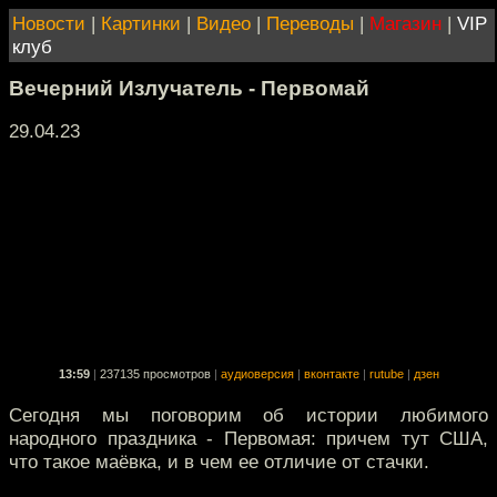
Новости
|
Картинки
|
Видео
|
Переводы
|
Магазин
|
VIP
клуб
Вечерний Излучатель - Первомай
29.04.23
13:59
|
237135 просмотров
|
аудиоверсия
|
вконтакте
|
rutube
|
дзен
Сегодня мы поговорим об истории любимого
народного праздника - Первомая: причем тут США,
что такое маёвка, и в чем ее отличие от стачки.