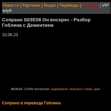
Новости
|
Картинки
|
Видео
|
Переводы
|
Магазин
|
VIP
клуб
Сопрано S03E08 Он воскрес - Разбор
Гоблина с Дементием
10.06.23
02:31:21
|
222695 просмотров
|
аудиоверсия
|
вконтакте
|
rutube
|
дзен
Сопрано в переводе Гоблина