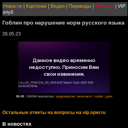
Новости
|
Картинки
|
Видео
|
Переводы
|
Магазин
|
VIP
клуб
Гоблин про нарушение норм русского языка
28.05.23
06:48
|
164344 просмотра
|
аудиоверсия
|
вконтакте
|
rutube
|
дзен
Остальные ответы на вопросы на vip.oper.ru
В новостях