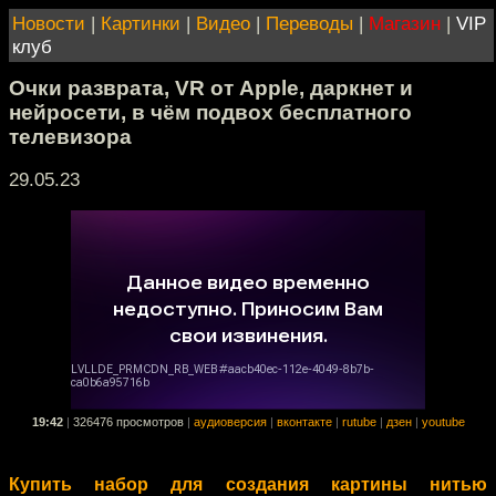
Новости
|
Картинки
|
Видео
|
Переводы
|
Магазин
|
VIP
клуб
Очки разврата, VR от Apple, даркнет и
нейросети, в чём подвох бесплатного
телевизора
29.05.23
19:42
|
326476 просмотров
|
аудиоверсия
|
вконтакте
|
rutube
|
дзен
|
youtube
Купить набор для создания картины нитью