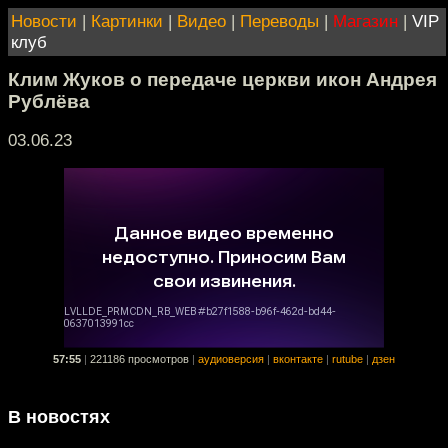
Новости
|
Картинки
|
Видео
|
Переводы
|
Магазин
|
VIP
клуб
Клим Жуков о передаче церкви икон Андрея
Рублёва
03.06.23
57:55
|
221186 просмотров
|
аудиоверсия
|
вконтакте
|
rutube
|
дзен
В новостях