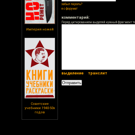
забыл пароль?
я с форума!
комментарий:
Перед цитированием выделяй нужный фрагмент т
Империя ножей
выделение
транслит
Советские
учебники 1940-50х
годов