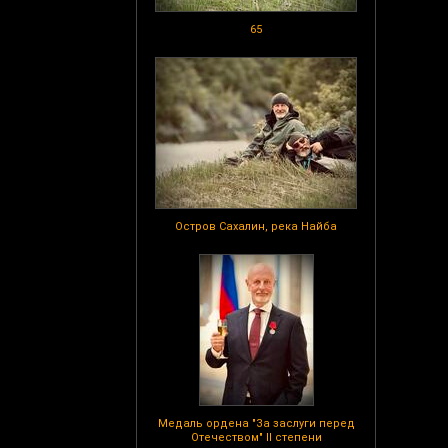
65
Остров Сахалин, река Найба
Медаль ордена "За заслуги перед
Отечеством" II степени