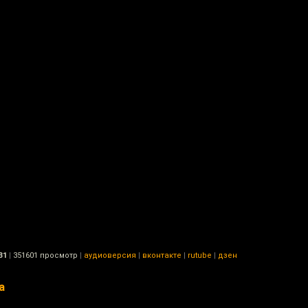
31
|
351601 просмотр
|
аудиоверсия
|
вконтакте
|
rutube
|
дзен
а