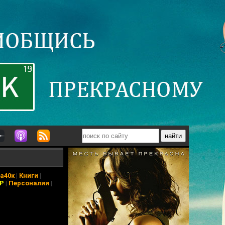
а40к
|
Книги
|
АР
|
Персоналии
|