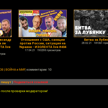
ександр
Отношения с США, санкции
Битва за Лубя
а ли
против России, ситуация на
28.02.21 181061 про
А live
Украине - ИЗОЛЕНТА live #404
17.04.21 190298 просмотров
тров
В | ВОЙНА и МИР
, комментарии: 10
 пишут
|
Поделиться ссылкой
о после проверки модератором!