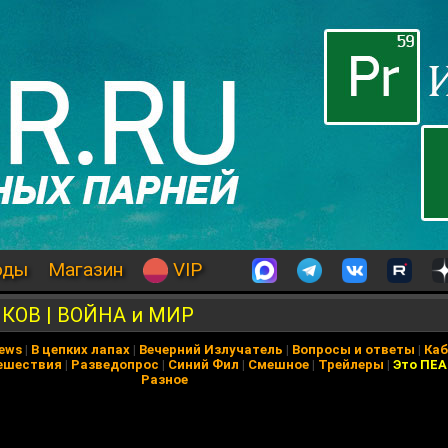
оды
Магазин
VIP
КОВ | ВОЙНА и МИР
News
|
В цепких лапах
|
Вечерний Излучатель
|
Вопросы и ответы
|
Каб
ешествия
|
Разведопрос
|
Синий Фил
|
Смешное
|
Трейлеры
|
Это ПЕ
Разное