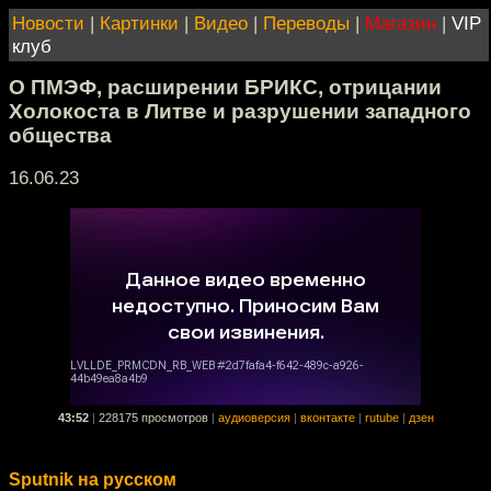
Новости
|
Картинки
|
Видео
|
Переводы
|
Магазин
|
VIP
клуб
О ПМЭФ, расширении БРИКС, отрицании
Холокоста в Литве и разрушении западного
общества
16.06.23
43:52
|
228175 просмотров
|
аудиоверсия
|
вконтакте
|
rutube
|
дзен
Sputnik на русском