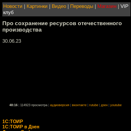
Новости
|
Картинки
|
Видео
|
Переводы
|
Магазин
|
VIP
клуб
Про сохранение ресурсов отечественного
производства
30.06.23
48:16
|
114923 просмотра
|
аудиоверсия
|
вконтакте
|
rutube
|
дзен
|
youtube
1С:ТОИР
1С:ТОИР в Дзен