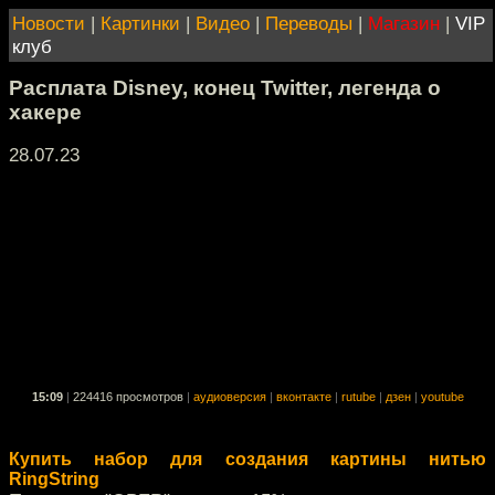
Новости
|
Картинки
|
Видео
|
Переводы
|
Магазин
|
VIP
клуб
Расплата Disney, конец Twitter, легенда о
хакере
28.07.23
15:09
|
224416 просмотров
|
аудиоверсия
|
вконтакте
|
rutube
|
дзен
|
youtube
Купить набор для создания картины нитью
RingString