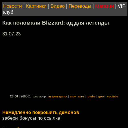
Новости
|
Картинки
|
Видео
|
Переводы
|
Магазин
|
VIP
клуб
Как поломали Blizzard: ад для легенды
31.07.23
23:06
|
269061 просмотр
|
аудиоверсия
|
вконтакте
|
rutube
|
дзен
|
youtube
Немедленно покрошить демонов
забери бонусы по ссылке