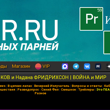
оды
Магазин
VIP
КОВ и Надана ФРИДРИХСОН | ВОЙНА и МИР
News
|
В цепких лапах
|
Вечерний Излучатель
|
Вопросы и ответы
|
Каб
ешествия
|
Разведопрос
|
Синий Фил
|
Смешное
|
Трейлеры
|
Это ПЕ
Разное