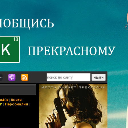
а40к
|
Книги
|
АР
|
Персоналии
|