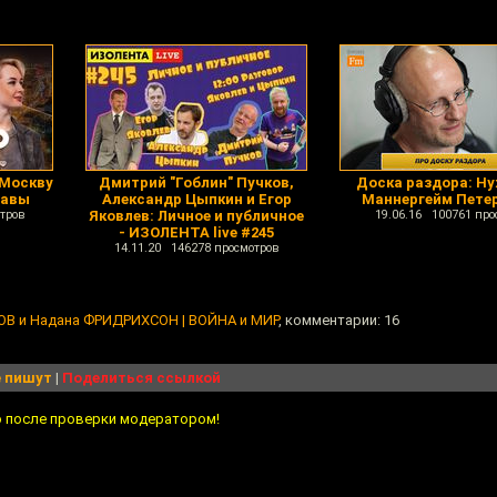
 Москву
Дмитрий "Гоблин" Пучков,
Доска раздора: Ну
лавы
Александр Цыпкин и Егор
Маннергейм Пете
тров
Яковлев: Личное и публичное
19.06.16 100761 про
- ИЗОЛЕНТА live #245
14.11.20 146278 просмотров
В и Надана ФРИДРИХСОН | ВОЙНА и МИР
, комментарии: 16
 пишут
|
Поделиться ссылкой
о после проверки модератором!