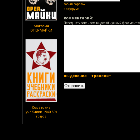
забыл пароль?
я с форума!
комментарий:
Перед цитированием выделяй нужный фрагмент т
Магазин
ОПЕРМАЙКИ
выделение
транслит
Советские
учебники 1940-50х
годов