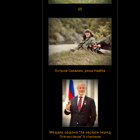
65
Остров Сахалин, река Найба
Медаль ордена "За заслуги перед
Отечеством" II степени