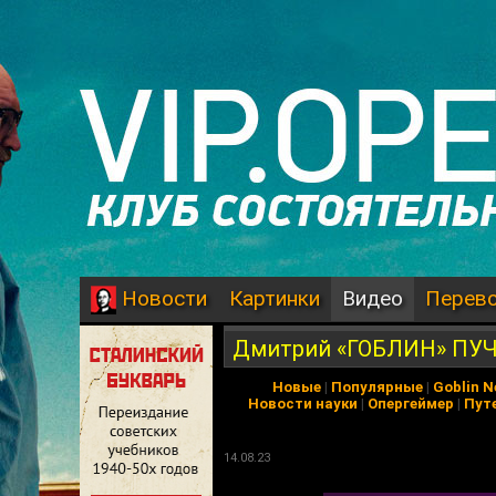
Картинки
Видео
Перев
Новости
Дмитрий «ГОБЛИН» ПУЧ
Новые
|
Популярные
|
Goblin 
Новости науки
|
Опергеймер
|
Пут
14.08.23