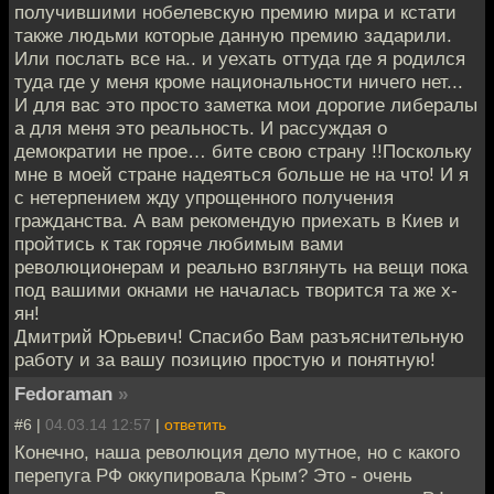
получившими нобелевскую премию мира и кстати
также людьми которые данную премию задарили.
Или послать все на.. и уехать оттуда где я родился
туда где у меня кроме национальности ничего нет...
И для вас это просто заметка мои дорогие либералы
а для меня это реальность. И рассуждая о
демократии не прое… бите свою страну !!Поскольку
мне в моей стране надеяться больше не на что! И я
с нетерпением жду упрощенного получения
гражданства. А вам рекомендую приехать в Киев и
пройтись к так горяче любимым вами
революционерам и реально взглянуть на вещи пока
под вашими окнами не началась творится та же х-
ян!
Дмитрий Юрьевич! Спасибо Вам разъяснительную
работу и за вашу позицию простую и понятную!
Fedoraman
»
#6 |
04.03.14 12:57
|
ответить
Конечно, наша революция дело мутное, но с какого
перепуга РФ оккупировала Крым? Это - очень