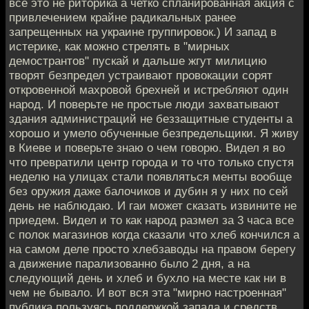
все это не риторика а четко спланированная акция с
привлечением крайне радикальных ранее
запрещенных на украине группировок.) И запад в
истерике, как можно стрелять в "мирных
демострантов" пускай и дальше жгут милицию
творят безпредел устраивают провокации сорят
откровенной махровой брехней и истребляют один
народ. И поверьте не простые люди захватывают
здания администраций не беззащитные студенты а
хорошо и умело обученные безпредельщики. Я живу
в Киеве и поверьте знаю о чем говорю. Видел я во
что превратили центр города и то что только спустя
неделю на улицах стали появляться менты вообще
без оружия даже балочиков и дубин я у них по сей
день не наблюдаю. И гаи может сказать извините не
приедем. Видел и то как народ размел за 3 часа все
с полок магазинов когда сказали что хлеб кончился а
на самом деле просто хлебзаводы на правом берегу
а движение парализованно было 2 дня, а на
следующий день и хлеб и бухло на месте как ни в
чем не бывало. И вот вся эта "мирно настроенная"
публика пользуясь поддержкой запада и средств