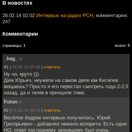
В новостях
28.02.14 02:02
Интервью на радио РСН
, комментарии:
247
Комментарии
cтраницы: 1
всего: 9
_bag_
»
#1 |
28.02.14 20:48
|
ответить
Ну чо, круто )))
Дим Юрьич, неужели на самом деле как Киселев
вещаешь? Просто я его перестал смотреть года 2-2,5
назад, да и телек в принципе тоже.
Foton
»
#2 |
01.03.14 00:34
|
ответить
Весёлое бодрое интервью получилось. Юрий
Григорьевич - добавлял немало колорита. Есть одно
НО, ответ последнему звонящему был очень