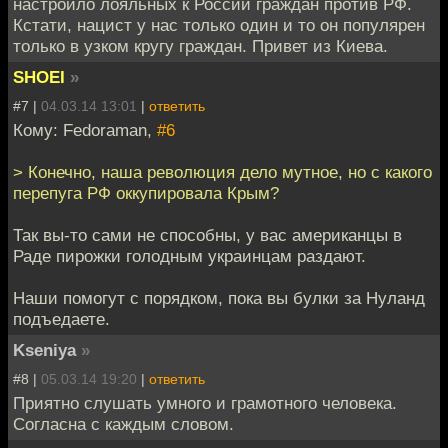
настроило лояльных к России граждан против РФ.
Кстати, нацист у нас только один и то он популярен
только в узком кругу граждан. Привет из Киева.
SHOEI
»
#7 |
04.03.14 13:01
|
ответить
Кому: Fedoraman,
#6
> Конечно, наша революция дело мутное, но с какого
перепуга РФ оккупировала Крым?
Так вы-то сами не способны, у вас американцы в
Раде пирожки голодным украинцам раздают.
Наши помогут с порядком, пока вы булки за Нуланд
подъедаете.
Kseniya
»
#8 |
05.03.14 19:20
|
ответить
Приятно слушать умного и грамотного человека.
Согласна с каждым словом.