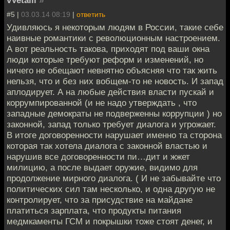
vVetalll
»
#5 |
03.03.14 08:19
|
ответить
Удивляюсь я некоторым людям в России, такие себе
наивные романтики с революционным настроением.
А вот реальность такова, приходят под ваши окна
люди которые требуют реформ и изменений, но
ничего не обещают невнятно объясняя что так жить
нельзя, что и без них вобщем-то не новость. И запад
аплодирует. А на любые действия власти пускай и
коррумпированной (и не надо утверждать , что
западные демократы не подверженны коррупции ) но
законной, запад только требует диалога и угрожает.
В итоге договоренности нарушает именно та сторона
которая так хотела диалога с законной властью и
нарушив все договоренности пи…дит и жжет
милицию, а после выдает оружие, видимо для
продолжение мирного диалога. ( И не забывайте что
политических сил там несколько, и одна другую не
контролирует, что за присудствие на майдане
платиться зарплата, что продукты питания
медмкаменты ГСМ и покрышки тоже стоят денег, и