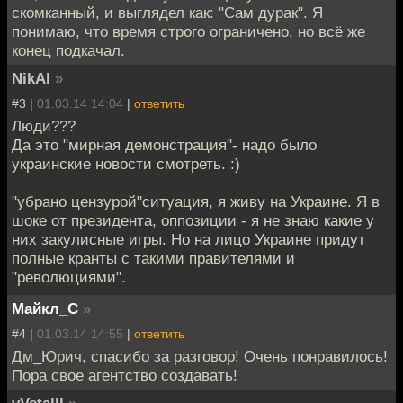
скомканный, и выглядел как: "Сам дурак". Я
понимаю, что время строго ограничено, но всё же
конец подкачал.
NikAl
»
#3 |
01.03.14 14:04
|
ответить
Люди???
Да это "мирная демонстрация"- надо было
украинские новости смотреть. :)
"убрано цензурой"ситуация, я живу на Украине. Я в
шоке от президента, оппозиции - я не знаю какие у
них закулисные игры. Но на лицо Украине придут
полные кранты с такими правителями и
"революциями".
Майкл_С
»
#4 |
01.03.14 14:55
|
ответить
Дм_Юрич, спасибо за разговор! Очень понравилось!
Пора свое агентство создавать!