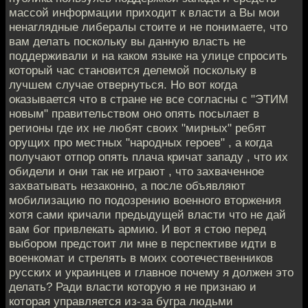
массой информации приходит к власти а Вы мои
ненаглядные либералы стоите и не понимаете, что
вам делать поскольку вы данную власть не
поддерживали и на каком языке на улице спросить
который час становится делемой поскольку в
лучшем случае отвернуться. Но вот когда
оказывается что в стране не все согласны с "ЭТИМ
новым" правительством оно опять посылает в
регионы где их не любят своих "мирных" ребят
орущих про местных "народных героев" , а когда
получают отпор опять плача кричат западу , что их
обидели и они так не играют , что захваченное
захватывать незаконно, а после объявляют
мобилизацию по подозрению военного вторжения
хотя сами кричали предыдущей власти что не дай
вам бог привлекать армию. И вот я стою перед
выбором предстоит ли мне в перспективе идти в
военкомат и стрелять в моих соотечественников
русских и украинцев и главное почему я должен это
делать? Ради власти которую я не признаю и
которая управляется из-за бугра людьми