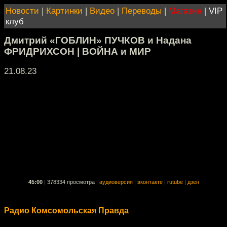
Новости
|
Картинки
|
Видео
|
Переводы
|
Магазин
|
VIP
клуб
Дмитрий «ГОБЛИН» ПУЧКОВ и Надана
ФРИДРИХСОН | ВОЙНА и МИР
21.08.23
45:00
|
378334 просмотра
|
аудиоверсия
|
вконтакте
|
rutube
|
дзен
Радио Комсомольская Правда