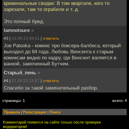
криминальные сводки: В том квартале, кого то
зарезали, там то ограбили и т. д.
Это полный бред.
Iamnotsure
»
#3 |
14.09.23 09:51
|
ответить
Joe Palooka - комикс про боксера-балбеса, который
выходил до 84 года. Любовь Винсента к старым
комиксам видно по кадру, где Винсент валяется в
ванной, замоченный Бутчем.
Старый_пень
»
#4 |
21.09.23 23:57
|
ответить
Спасибо за такой замечательный разбор.
cтраницы: 1
всего: 4
Правила
|
Регистрация
|
Поиск
Комментарий появится на сайте только после проверки
модератором!