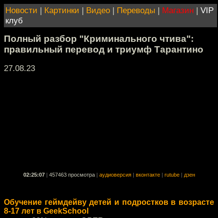
Новости
|
Картинки
|
Видео
|
Переводы
|
Магазин
|
VIP
клуб
Полный разбор "Криминального чтива":
правильный перевод и триумф Тарантино
27.08.23
02:25:07
|
457463 просмотра
|
аудиоверсия
|
вконтакте
|
rutube
|
дзен
Обучение геймдейву детей и подростков в возрасте
8-17 лет в GeekSchool