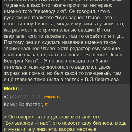
то давно, в какой-то газете прочитал интервью
именно того "переводчика". Он говорил, что в
русском менталитете "Бульварное Чтиво", это
новости шоу бизнеса, моды и музыки, а у янки это,
как раз местные криминальные сводки: В том
квартале, кого то зарезали, там то ограбили и т. д...
Поэтому решил сделать название именно такое
"Криминальное Чтиво" хотя редактор ему вообще
вначале сказал сделать название "Бешеные Псы в
Беверли Хилз"... Я не знаю правда это было
интервью, или журналюга это выдумал, даже
журнал не помню, но был какой то глянцевый, там
ещё главная тема была в гостях у В.Я.Леонтьева
Merlin
»
#2 |
02.09.23 13:13
|
ответить
Кому: Balthazzar,
#1
> Он говорил, что в русском менталитете
"Бульварное Чтиво", это новости шоу бизнеса, моды
и музыки, а у янки это, как раз местные