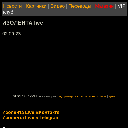
Новости
|
Картинки
|
Видео
|
Переводы
|
Магазин
|
VIP
клуб
ИЗОЛЕНТА live
02.09.23
01:21:15
|
199380 просмотров
|
аудиоверсия
|
вконтакте
|
rutube
|
дзен
Изолента Live ВКонтакте
Изолента Live в Telegram