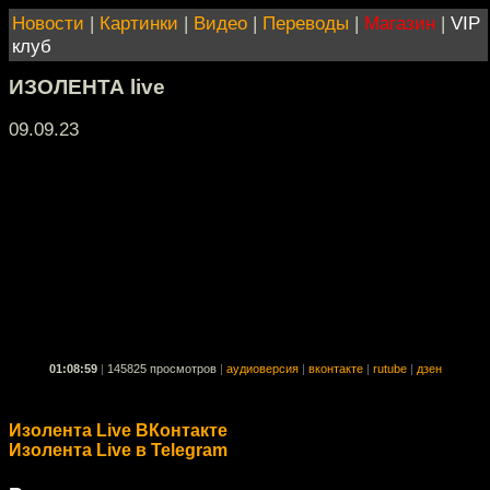
Новости
|
Картинки
|
Видео
|
Переводы
|
Магазин
|
VIP
клуб
ИЗОЛЕНТА live
09.09.23
01:08:59
|
145825 просмотров
|
аудиоверсия
|
вконтакте
|
rutube
|
дзен
Изолента Live ВКонтакте
Изолента Live в Telegram