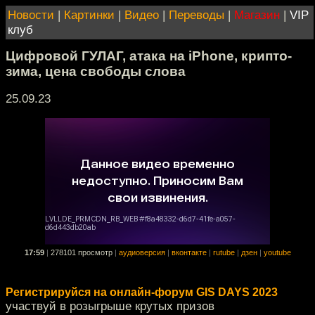
Новости
|
Картинки
|
Видео
|
Переводы
|
Магазин
|
VIP
клуб
Цифровой ГУЛАГ, атака на iPhone, крипто-
зима, цена свободы слова
25.09.23
17:59
|
278101 просмотр
|
аудиоверсия
|
вконтакте
|
rutube
|
дзен
|
youtube
Регистрируйся на онлайн-форум GIS DAYS 2023
участвуй в розыгрыше крутых призов