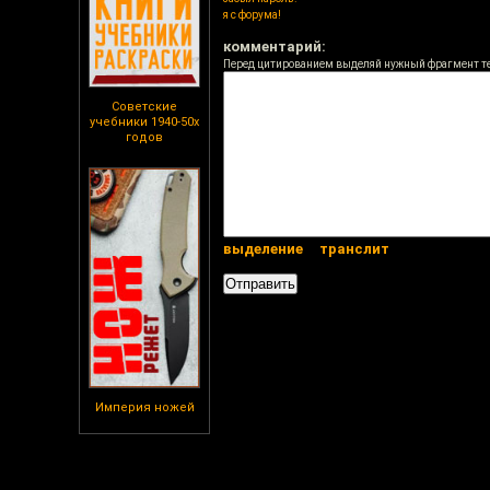
я с форума!
комментарий:
Перед цитированием выделяй нужный фрагмент т
Советские
учебники 1940-50х
годов
выделение
транслит
Империя ножей