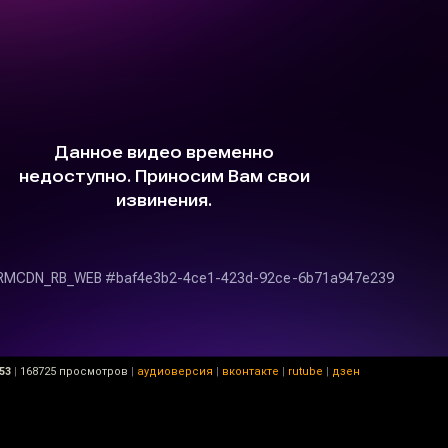
53
|
168725 просмотров
|
аудиоверсия
|
вконтакте
|
rutube
|
дзен