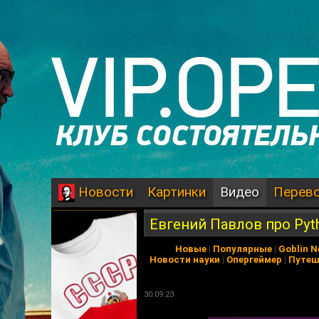
Картинки
Видео
Перев
Новости
Евгений Павлов про Pyt
Новые
|
Популярные
|
Goblin 
Новости науки
|
Опергеймер
|
Путеш
30.09.23