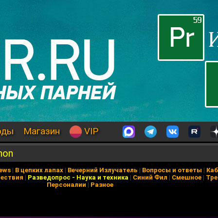
оды
Магазин
VIP
hon
News
|
В цепких лапах
|
Вечерний Излучатель
|
Вопросы и ответы
|
Каб
ествия
|
Разведопрос
-
Наука и техника
|
Синий Фил
|
Смешное
|
Тре
Персоналии
|
Разное