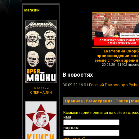
Магазин
Екатерина Скорб
происхождении жиз
земле с точки зрения
20.03.20 91402 просмо
В новостях
30.09.23 16:01
Евгений Павлов про Pytho
Магазин
ОПЕРМАЙКИ
Правила
|
Регистрация
|
Поиск
|
Мне
Комментарий появится на сайте тольк
имя:
пароль:
забыл пароль?