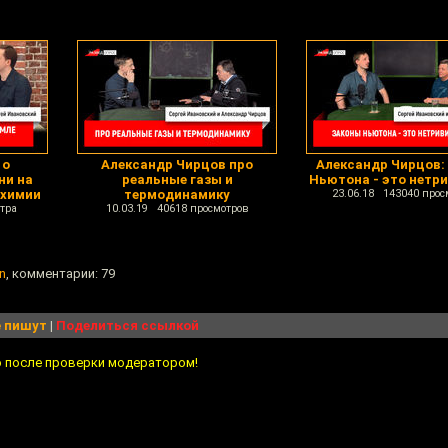
 о
Александр Чирцов про
Александр Чирцов:
ни на
реальные газы и
Ньютона - это нетр
 химии
термодинамику
23.06.18 143040 прос
тра
10.03.19 40618 просмотров
n
, комментарии: 79
 пишут
|
Поделиться ссылкой
о после проверки модератором!