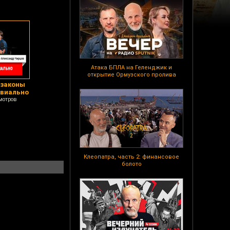
Атака БПЛА на Геленджик и
открытие Ормузского пролива
 законы
ивиально
мотров
Клеопатра, часть 2: финансовое
болото