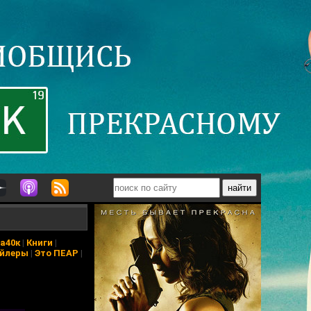
а40к
|
Книги
|
йлеры
|
Это ПЕАР
|