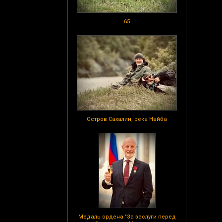
65
Остров Сахалин, река Найба
Медаль ордена "За заслуги перед