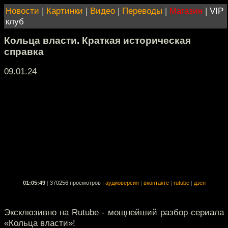
Новости
|
Картинки
|
Видео
|
Переводы
|
Магазин
|
VIP
клуб
Кольца власти. Краткая историческая
справка
09.01.24
01:05:49
|
370256 просмотров
|
аудиоверсия
|
вконтакте
|
rutube
|
дзен
Эксклюзивно на Rutube - мощнейший разбор сериала
«Кольца власти»!