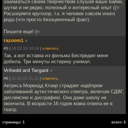
заниматься своим творчеством слушая ваши байки,
шутки и не редко, полезный и интересный опыт ((=
Расширяете кругозор, т.к. я человек совсем иного
рода (что просто безоценочный факт).
Пишите еще! (=
razoom1
»
#5 |
18.02.24 18:34
|
ответить
Так, а вот вставка из фильма Беспредел меня
добила. Три минуты истерику унимал.
Vrihedd ard Targaid
»
#6 |
11.05.24 21:11
|
ответить
Актриса Морвидд Клакр страдает надбором
заболеваний аутистического спектра, включая СДВГ,
дислексию и дисграфию. Она даже школу не
окончила. В возрасте 16 годов мама отвела ее в
театр.
cтраницы: 1
всего: 6