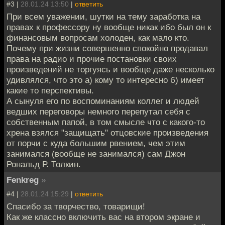
#3 |
28.01.24 13:50
|
ответить
При всем уважении, шутки на тему заработка на
правах к профессору ну вообще никак ибо был он к
финансовым вопросам холоден, как мало кто.
Почему при жизни совершенно спокойно продавал
права на радио и прочие постановки своих
произведений не торгуясь и вообще даже несколько
удивлялся, что это а) кому то интересно б) имеет
какие то перспективы.
А сынуля его по воспоминаниям коллег и людей
ведших переговоры немного перепутал себя с
собственным папой, в том смысле что с какого-то
хрена взялся "защищать" отцовские произведения
от порчи с куда большим рвением, чем этим
занимался (вообще не занимался) сам Джон
Рональд Р. Толкин.
Fenkreg
»
#4 |
28.01.24 15:29
|
ответить
Спасибо за творчество, товарищи!
Как же классно включить вас на втором экране и