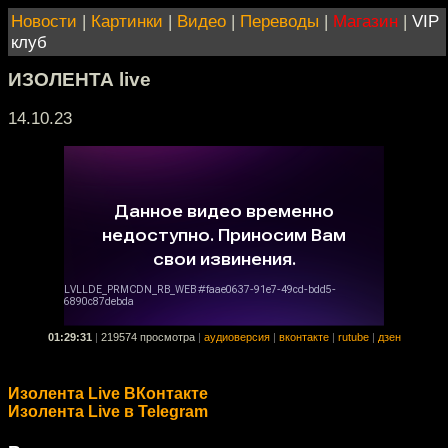
Новости
|
Картинки
|
Видео
|
Переводы
|
Магазин
|
VIP
клуб
ИЗОЛЕНТА live
14.10.23
01:29:31
|
219574 просмотра
|
аудиоверсия
|
вконтакте
|
rutube
|
дзен
Изолента Live ВКонтакте
Изолента Live в Telegram