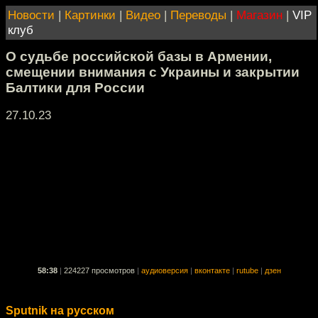
Новости
|
Картинки
|
Видео
|
Переводы
|
Магазин
|
VIP
клуб
О судьбе российской базы в Армении,
смещении внимания с Украины и закрытии
Балтики для России
27.10.23
58:38
|
224227 просмотров
|
аудиоверсия
|
вконтакте
|
rutube
|
дзен
Sputnik на русском