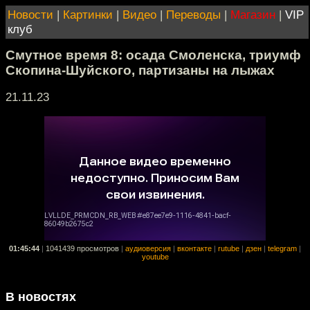
Новости
|
Картинки
|
Видео
|
Переводы
|
Магазин
|
VIP
клуб
Смутное время 8: осада Смоленска, триумф
Скопина-Шуйского, партизаны на лыжах
21.11.23
01:45:44
|
1041439 просмотров
|
аудиоверсия
|
вконтакте
|
rutube
|
дзен
|
telegram
|
youtube
В новостях