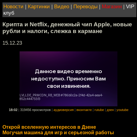
Новости
|
Картинки
|
Видео
|
Переводы
|
Магазин
|
VIP
клуб
Крипта и Netflix, денежный чип Apple, новые
рубли и налоги, слежка в кармане
15.12.23
18:02
|
319456 просмотров
|
аудиоверсия
|
вконтакте
|
rutube
|
дзен
|
youtube
Открой вселенную интересов в Дзене
Могучая машина для игр и серьезной работы