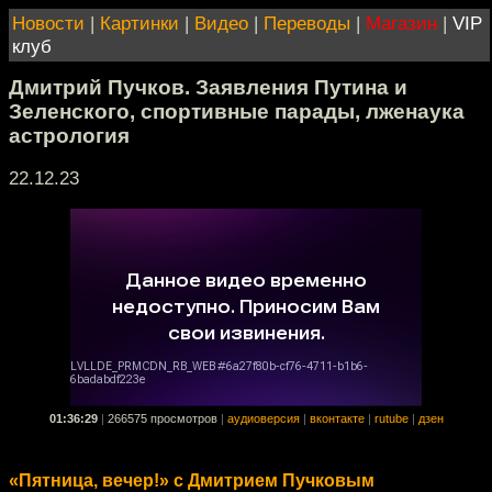
Новости
|
Картинки
|
Видео
|
Переводы
|
Магазин
|
VIP
клуб
Дмитрий Пучков. Заявления Путина и
Зеленского, спортивные парады, лженаука
астрология
22.12.23
01:36:29
|
266575 просмотров
|
аудиоверсия
|
вконтакте
|
rutube
|
дзен
«Пятница, вечер!» с Дмитрием Пучковым