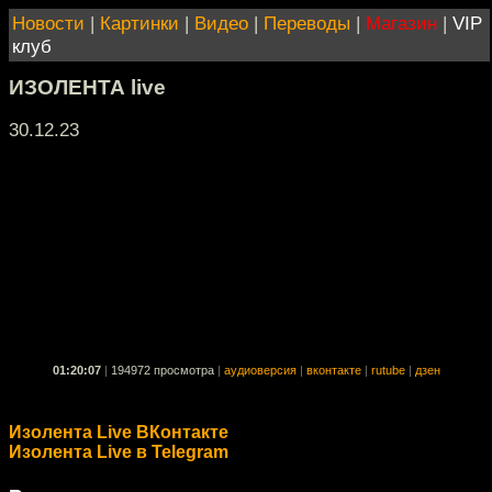
Новости
|
Картинки
|
Видео
|
Переводы
|
Магазин
|
VIP
клуб
ИЗОЛЕНТА live
30.12.23
01:20:07
|
194972 просмотра
|
аудиоверсия
|
вконтакте
|
rutube
|
дзен
Изолента Live ВКонтакте
Изолента Live в Telegram