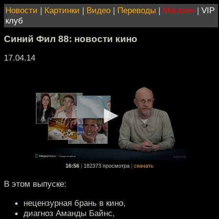
Новости
|
Картинки
|
Видео
|
Переводы
|
Магазин
|
VIP
клуб
Синий Фил 88: новости кино
17.04.14
16:56
|
182373 просмотра
|
скачать
В этом выпуске:
нецензурная брань в кино,
диагноз Аманды Байнс,