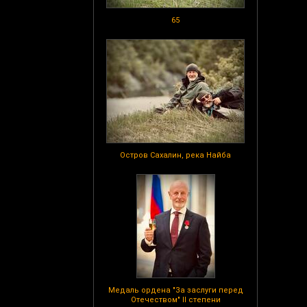
65
Остров Сахалин, река Найба
Медаль ордена "За заслуги перед
Отечеством" II степени