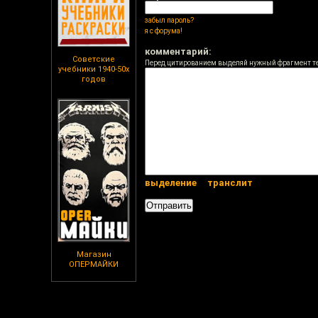
забыл пароль?
я с форума!
комментарий:
Советские
Перед цитированием выделяй нужный фрагмент т
учебники 1940-50х
годов
выделение
транслит
Магазин
ОПЕРМАЙКИ