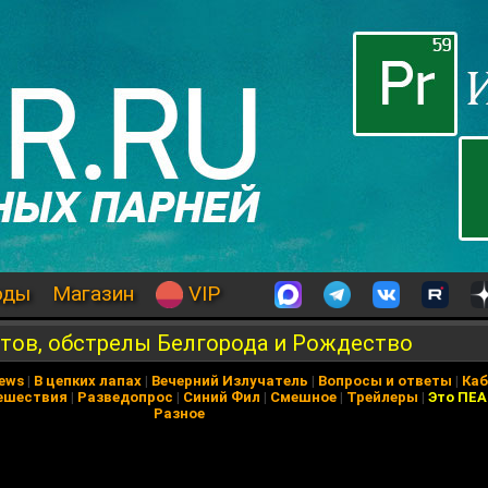
оды
Магазин
VIP
тов, обстрелы Белгорода и Рождество
News
|
В цепких лапах
|
Вечерний Излучатель
|
Вопросы и ответы
|
Каб
ешествия
|
Разведопрос
|
Синий Фил
|
Смешное
|
Трейлеры
|
Это ПЕ
Разное