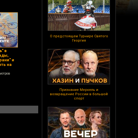
О предстоящем Турнире Святого
Георгия
ь" в
ады,
рани" и
ть на
мотров
Признание Меркель и
возвращение России в большой
спорт