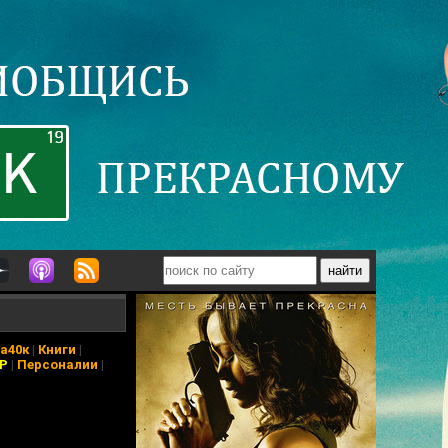
а40к
|
Книги
|
АР
|
Персоналии
|