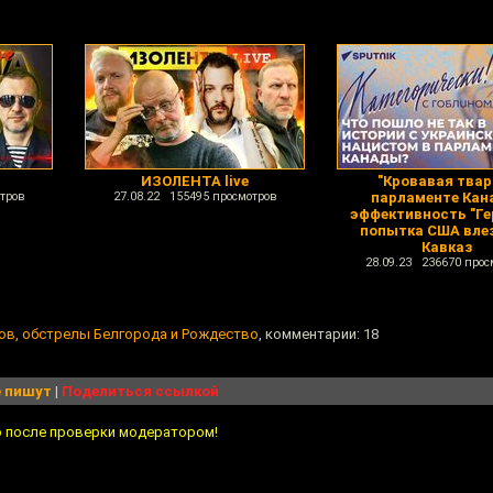
ИЗОЛЕНТА live
"Кровавая твар
тров
27.08.22 155495 просмотров
парламенте Кан
эффективность "Ге
попытка США влез
Кавказ
28.09.23 236670 прос
ов, обстрелы Белгорода и Рождество
, комментарии: 18
 пишут
|
Поделиться ссылкой
о после проверки модератором!