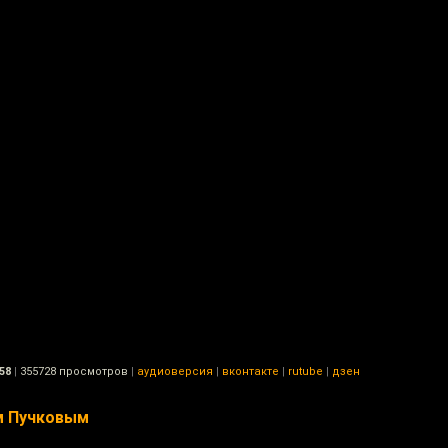
58
|
355728 просмотров
|
аудиоверсия
|
вконтакте
|
rutube
|
дзен
ем Пучковым