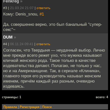
Fenkreg
»
#3 |
21.03.24 21:07
|
ответить
Кому: Denis_snou,
#1
Да, совершенно верно, это был банальный "супер-
секс"~
DUM
»
#4 |
06.11.24 09:41
|
ответить
Согласен, что Твердыня — неудачный выбор. Лично
мне прежде всего режет ухо, что мужика называют
кличкой женского рода. Такое только в качестве
издевательства делают. Полагаю, не только у нас,
но и на Американщине. Так, в сериале «Клиника»,
главного героя его руководитель называл женским
именем, причём каждый раз разным, очевидно
издеваясь.
cтраницы: 1
всего: 4
Правила
|
Регистрация
|
Поиск