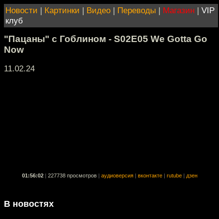
Новости
|
Картинки
|
Видео
|
Переводы
|
Магазин
|
VIP
клуб
"Пацаны" с Гоблином - S02E05 We Gotta Go
Now
11.02.24
01:56:02
|
227738 просмотров
|
аудиоверсия
|
вконтакте
|
rutube
|
дзен
В новостях