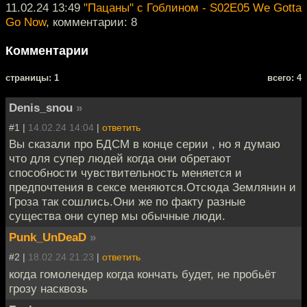
11.02.24 13:49
"Пацаны" с Гоблином - S02E05 We Gotta
Go Now
, комментарии: 8
Комментарии
cтраницы: 1
всего: 4
Denis_snou
»
#1 |
14.02.24 14:04
|
ответить
Вы сказали про БДСМ в конце серии , но я думаю
что для супер людей когда они обретают
способности чувствительность меняется и
предпочтения в сексе меняются.Отсюда Землянин и
Гроза так сошлись.Они же по факту разные
существа они супер мы обычные люди.
Punk_UnDeaD
»
#2 |
18.02.24 21:23
|
ответить
когда гомолендер когда кончать будет, не пробьёт
грозу насквозь