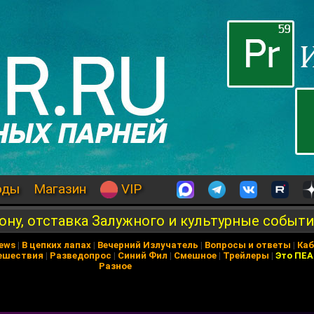
оды
Магазин
VIP
ну, отставка Залужного и культурные событ
News
|
В цепких лапах
|
Вечерний Излучатель
|
Вопросы и ответы
|
Каб
ешествия
|
Разведопрос
|
Синий Фил
|
Смешное
|
Трейлеры
|
Это ПЕ
Разное