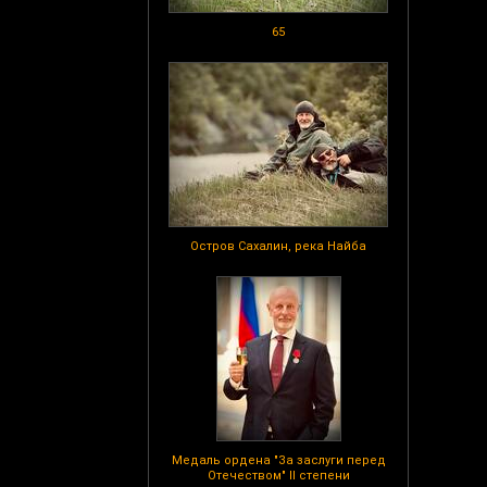
65
Остров Сахалин, река Найба
Медаль ордена "За заслуги перед
Отечеством" II степени