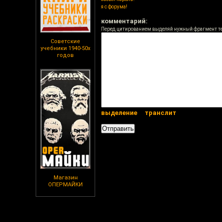
я с форума!
комментарий:
Перед цитированием выделяй нужный фрагмент т
Советские
учебники 1940-50х
годов
выделение
транслит
Магазин
ОПЕРМАЙКИ