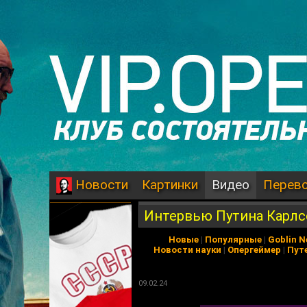
Картинки
Видео
Перев
Новости
Интервью Путина Карлсо
Новые
|
Популярные
|
Goblin 
Новости науки
|
Опергеймер
|
Пут
09.02.24