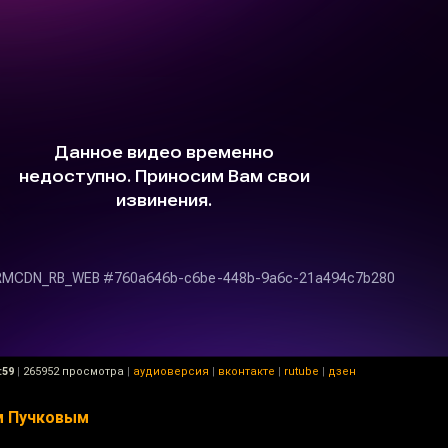
:59
|
265952 просмотра
|
аудиоверсия
|
вконтакте
|
rutube
|
дзен
ем Пучковым