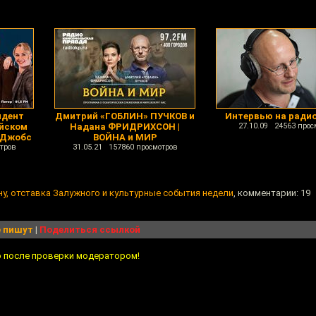
идент
Дмитрий «ГОБЛИН» ПУЧКОВ и
Интервью на радио
айском
Надана ФРИДРИХСОН |
27.10.09 24563 прос
 Джобс
ВОЙНА и МИР
тров
31.05.21 157860 просмотров
у, отставка Залужного и культурные события недели
, комментарии: 19
 пишут
|
Поделиться ссылкой
о после проверки модератором!