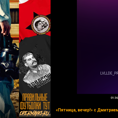
01:36
«Пятница, вечер!» с Дмитри