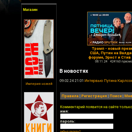
Магазин
Трамп - новый през
США, Путин на Валд
форуме, Эрнст и Стив
08.11.24 424160 просмо
В новостях
09.02.24 21:01
Интервью Путина Карлсон
Империя ножей
Правила
|
Регистрация
|
Поиск
|
Мне
Комментарий появится на сайте тольк
имя:
пароль:
забыл пароль?