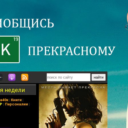
ия недели
а40к
|
Книги
|
АР
|
Персоналии
|