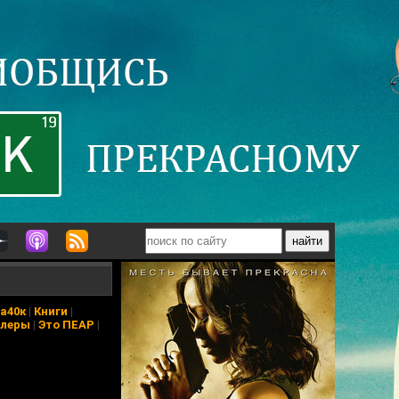
а40к
|
Книги
|
йлеры
|
Это ПЕАР
|