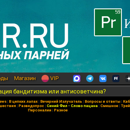
оды
Магазин
VIP
ация бандитизма или антисоветчина?
News
|
В цепких лапах
|
Вечерний Излучатель
|
Вопросы и ответы
|
Каб
шествия
|
Разведопрос
|
Синий Фил
-
Слово пацана
|
Смешное
|
Тре
Персоналии
|
Разное