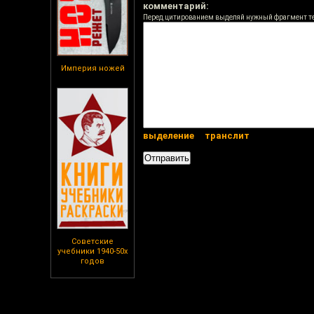
комментарий:
Перед цитированием выделяй нужный фрагмент т
Империя ножей
выделение
транслит
Советские
учебники 1940-50х
годов