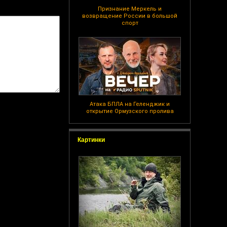
Признание Меркель и
возвращение России в большой
спорт
Атака БПЛА на Геленджик и
открытие Ормузского пролива
Картинки