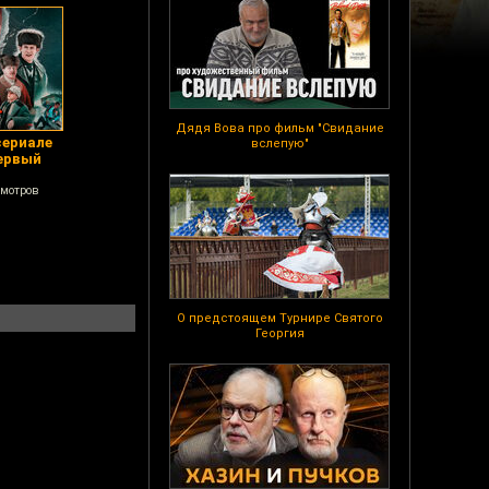
Дядя Вова про фильм "Свидание
сериале
вслепую"
первый
смотров
О предстоящем Турнире Святого
Георгия