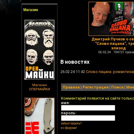
Магазин
Дмитрий Пучков о с
"Слово пацана", тр
эпизод
06.02.24 704721 просм
В новостях
26.02.24 11:42
Слово пацана: романтиза
Магазин
Правила
|
Регистрация
|
Поиск
|
Мне
ОПЕРМАЙКИ
Комментарий появится на сайте тольк
имя:
пароль:
забыл пароль?
я с форума!