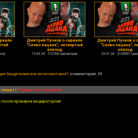
ериале
Дмитрий Пучков о сериале
Дмитрий Пучков о 
етий
"Слово пацана", четвертый
"Слово пацана", 
эпизод
эпизод
отр
13.02.24 712768 просмотров
23.01.24 2142837 про
ция бандитизма или антисоветчина?
, комментарии: 39
 пишут
|
Поделиться ссылкой
о после проверки модератором!