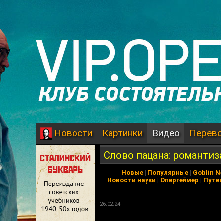
Картинки
Видео
Перев
Новости
Слово пацана: романтиз
Новые
|
Популярные
|
Goblin 
Новости науки
|
Опергеймер
|
Путе
26.02.24