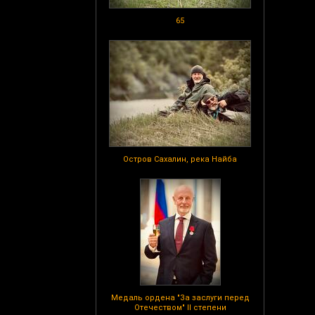
65
Остров Сахалин, река Найба
Медаль ордена "За заслуги перед
Отечеством" II степени