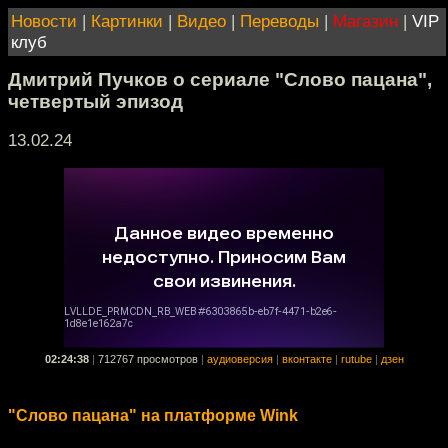
Новости
|
Картинки
|
Видео
|
Переводы
|
Магазин
|
VIP
клуб
Дмитрий Пучков о сериале "Слово пацана",
четвертый эпизод
13.02.24
02:24:38
|
712767 просмотров
|
аудиоверсия
|
вконтакте
|
rutube
|
дзен
"Слово пацана" на платформе Wink