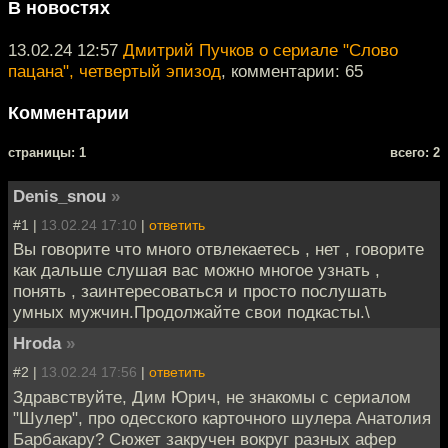
В новостях
13.02.24 12:57
Дмитрий Пучков о сериале "Слово
пацана", четвертый эпизод
, комментарии: 65
Комментарии
cтраницы: 1
всего: 2
Denis_snou
»
#1 |
13.02.24 17:10
|
ответить
Вы говорите что много отвлекаетесь , нет , говорите
как дальше слушая вас можно многое узнать ,
понять , заинтересоваться и просто послушать
умных мужчин.Продолжайте свои подкасты.\
Hroda
»
#2 |
13.02.24 17:56
|
ответить
Здравствуйте, Дим Юрич, не знакомы с сериалом
"Шулер", про одесского карточного шулера Анатолия
Барбакару? Сюжет закручен вокруг разных афер