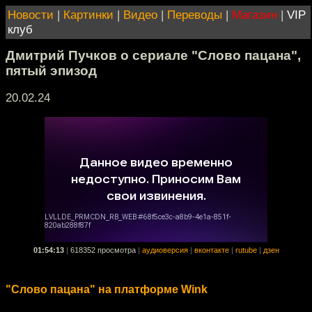
Новости
|
Картинки
|
Видео
|
Переводы
|
Магазин
|
VIP
клуб
Дмитрий Пучков о сериале "Слово пацана",
пятый эпизод
20.02.24
01:54:13
|
618352 просмотра
|
аудиоверсия
|
вконтакте
|
rutube
|
дзен
"Слово пацана" на платформе Wink