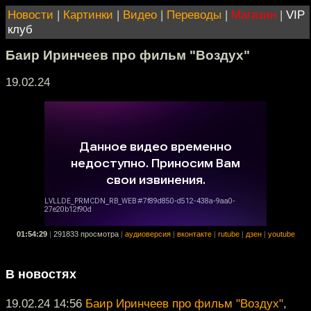
Новости
|
Картинки
|
Видео
|
Переводы
|
Магазин
|
VIP
клуб
Баир Иринчеев про фильм "Воздух"
19.02.24
01:54:29
|
291833 просмотра
|
аудиоверсия
|
вконтакте
|
rutube
|
дзен
|
youtube
В новостях
19.02.24 14:56
Баир Иринчеев про фильм "Воздух"
,