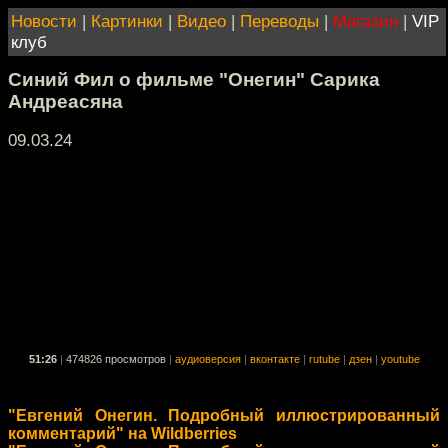
Новости
|
Картинки
|
Видео
|
Переводы
|
Магазин
|
VIP
клуб
Синий Фил о фильме "Онегин" Сарика
Андреасяна
09.03.24
51:26
|
474826 просмотров
|
аудиоверсия
|
вконтакте
|
rutube
|
дзен
|
youtube
"Евгений Онегин. Подробный иллюстрированный
комментарий" на Wildberries