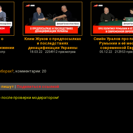
 о
Клим Жуков о предпосылках
Семён Уралов про п
и последствиях
Румынии и её ме
ижении
денацификации Украины
современной Ев
отр
18.03.22 2254912 просмотров
05.12.22 212953 про
ыборах?
, комментарии: 20
 пишут
|
Поделиться ссылкой
о после проверки модератором!