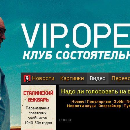
Картинки
Видео
Перев
Новости
Надо ли голосовать на 
Новые
|
Популярные
|
Goblin 
Новости науки
|
Опергеймер
|
Пу
15.03.24