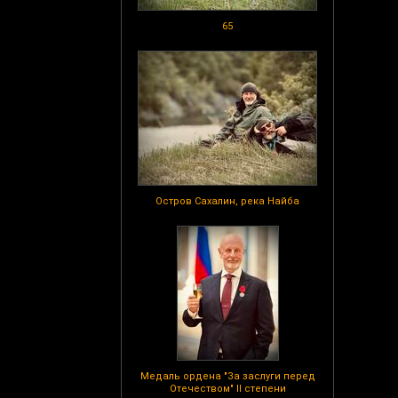
65
Остров Сахалин, река Найба
Медаль ордена "За заслуги перед
Отечеством" II степени