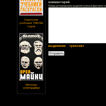
комментарий:
Перед цитированием выделяй нужный фрагмент т
Советские
учебники 1940-50х
годов
выделение
транслит
Магазин
ОПЕРМАЙКИ