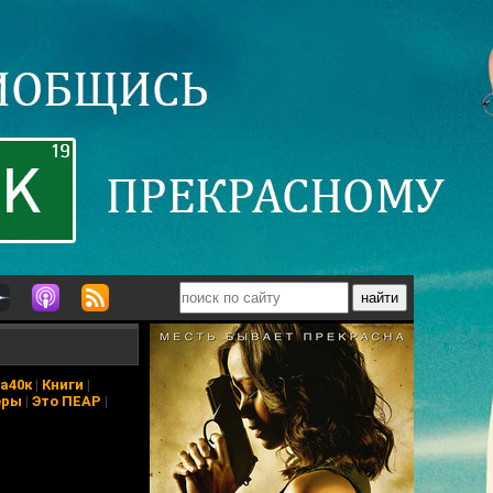
а40к
|
Книги
|
еры
|
Это ПЕАР
|