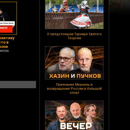
О предстоящем Турнире Святого
олитику
Георгия
сто в
ропе
смотра
Признание Меркель и
возвращение России в большой
спорт