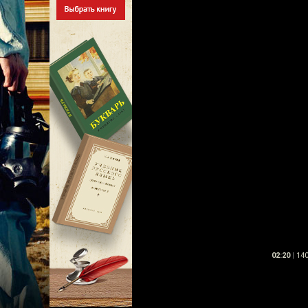
02:20
|
14