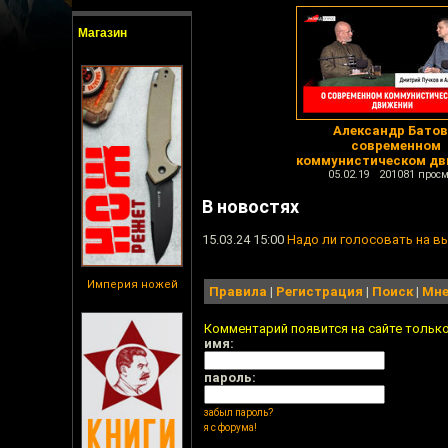
Магазин
Александр Батов
современном
коммунистическом дв
05.02.19 201081 просм
В новостях
15.03.24 15:00
Надо ли голосовать на в
Империя ножей
Правила
|
Регистрация
|
Поиск
|
Мне
Комментарий появится на сайте тольк
имя:
пароль:
забыл пароль?
я с форума!