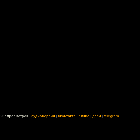
0957 просмотров
|
аудиоверсия
|
вконтакте
|
rutube
|
дзен
|
telegram