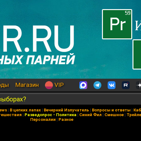
оды
Магазин
VIP
выборах?
News
|
В цепких лапах
|
Вечерний Излучатель
|
Вопросы и ответы
|
Каб
тешествия
|
Разведопрос
-
Политика
|
Синий Фил
|
Смешное
|
Трейл
Персоналии
|
Разное