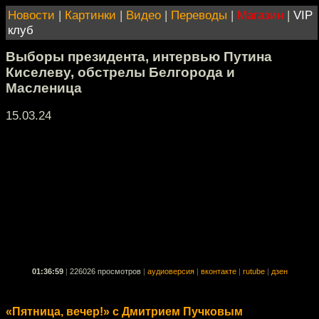
Новости
|
Картинки
|
Видео
|
Переводы
|
Магазин
|
VIP
клуб
Выборы президента, интервью Путина
Киселеву, обстрелы Белгорода и
Масленица
15.03.24
01:36:59
|
226026 просмотров
|
аудиоверсия
|
вконтакте
|
rutube
|
дзен
«Пятница, вечер!» с Дмитрием Пучковым