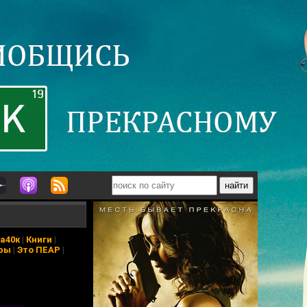
а40к
|
Книги
|
ры
|
Это ПЕАР
|