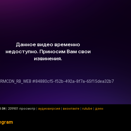
1:04
|
209901 просмотр
|
аудиоверсия
|
вконтакте
|
rutube
|
дзен
egram