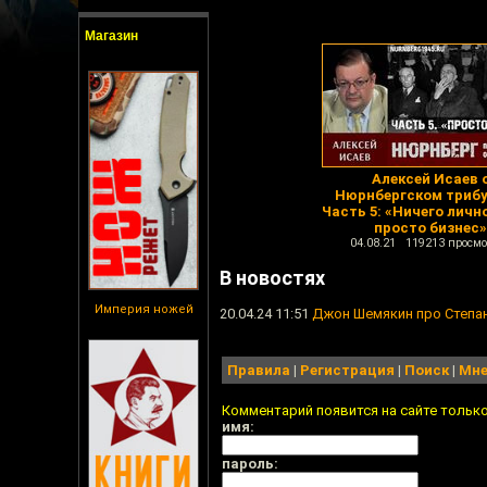
Магазин
Алексей Исаев 
Нюрнбергском трибу
Часть 5: «Ничего лично
просто бизнес»
04.08.21 119213 просмо
В новостях
Империя ножей
20.04.24 11:51
Джон Шемякин про Степан
Правила
|
Регистрация
|
Поиск
|
Мне
Комментарий появится на сайте тольк
имя:
пароль: