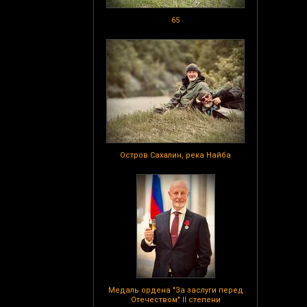
65
Остров Сахалин, река Найба
Медаль ордена "За заслуги перед
Отечеством" II степени