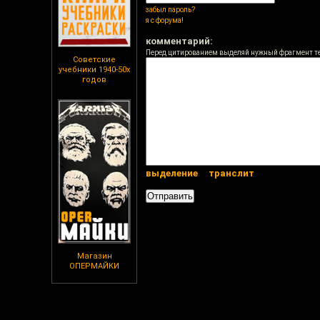
забыл пароль?
я с форума!
комментарий:
Перед цитированием выделяй нужный фрагмент т
Советские
учебники 1940-50х
годов
выделение
транслит
Магазин
ОПЕРМАЙКИ