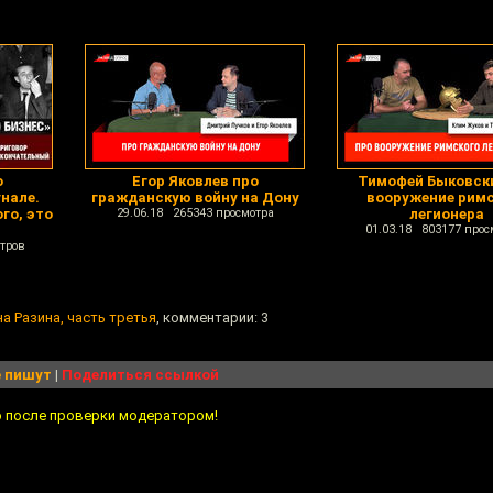
о
Егор Яковлев про
Тимофей Быковск
нале.
гражданскую войну на Дону
вооружение рим
го, это
29.06.18 265343 просмотра
легионера
01.03.18 803177 прос
тров
а Разина, часть третья
, комментарии: 3
 пишут
|
Поделиться ссылкой
о после проверки модератором!