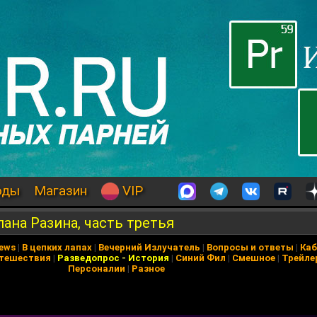
оды
Магазин
VIP
на Разина, часть третья
News
|
В цепких лапах
|
Вечерний Излучатель
|
Вопросы и ответы
|
Каб
тешествия
|
Разведопрос
-
История
|
Синий Фил
|
Смешное
|
Трейле
Персоналии
|
Разное