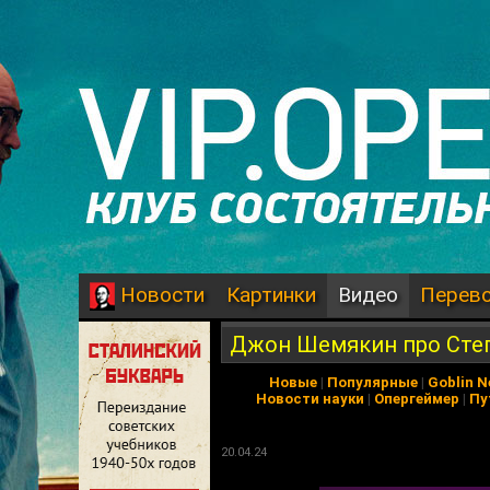
Картинки
Видео
Перев
Новости
Джон Шемякин про Степа
Новые
|
Популярные
|
Goblin 
Новости науки
|
Опергеймер
|
Пу
20.04.24