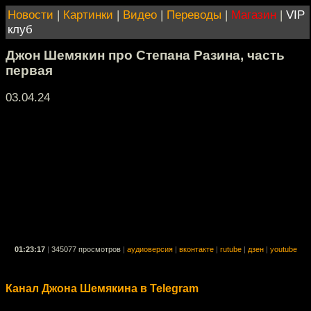
Новости
|
Картинки
|
Видео
|
Переводы
|
Магазин
|
VIP
клуб
Джон Шемякин про Степана Разина, часть
первая
03.04.24
01:23:17
|
345077 просмотров
|
аудиоверсия
|
вконтакте
|
rutube
|
дзен
|
youtube
Канал Джона Шемякина в Telegram