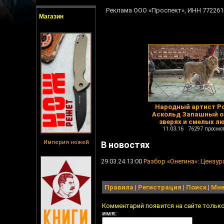
Реклама ООО «Проспект», ИНН 7722610
Магазин
Народный артист Р
Аскольд Запашный о
зверях и смелых л
11.03.16 76297 просмо
Империя ножей
В новостях
29.03.24 13:00
Разбор «Онегина»: Цензур
Правила
|
Регистрация
|
Поиск
|
Мне
Комментарий появится на сайте тольк
имя: