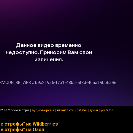
228682 просмотра
|
аудиоверсия
|
вконтакте
|
rutube
|
дзен
|
youtube
е строфы" на Wildberries
ые строфы" на Озон