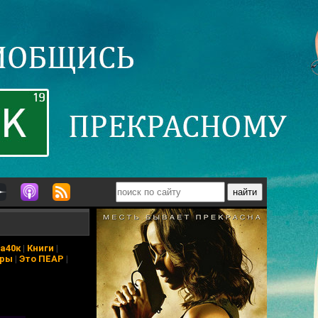
а40к
|
Книги
|
еры
|
Это ПЕАР
|