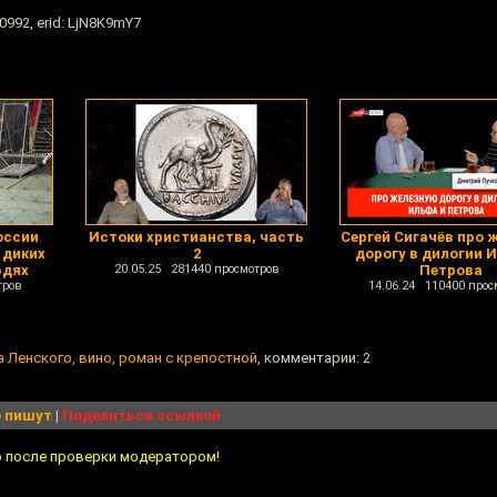
992, erid: LjN8K9mY7
оссии
Истоки христианства, часть
Сергей Сигачёв про 
 диких
2
дорогу в дилогии 
юдях
20.05.25 281440 просмотров
Петрова
тров
14.06.24 110400 прос
а Ленского, вино, роман с крепостной
, комментарии: 2
 пишут
|
Поделиться ссылкой
о после проверки модератором!