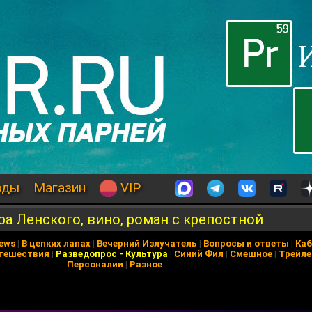
оды
Магазин
VIP
ра Ленского, вино, роман с крепостной
News
|
В цепких лапах
|
Вечерний Излучатель
|
Вопросы и ответы
|
Каб
тешествия
|
Разведопрос
-
Культура
|
Синий Фил
|
Смешное
|
Трейл
Персоналии
|
Разное