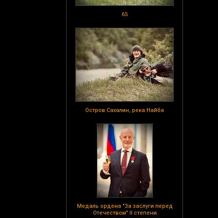
65
Остров Сахалин, река Найба
Медаль ордена "За заслуги перед
Отечеством" II степени