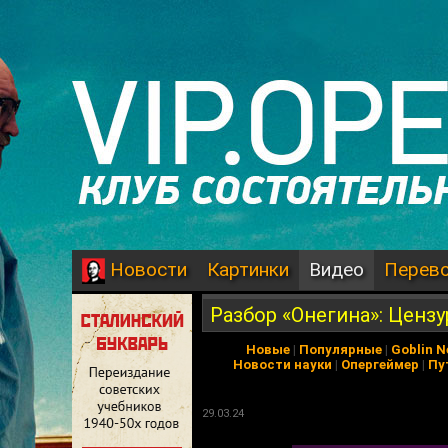
Картинки
Видео
Перев
Новости
Разбор «Онегина»: Цензу
Новые
|
Популярные
|
Goblin 
Новости науки
|
Опергеймер
|
Пу
29.03.24