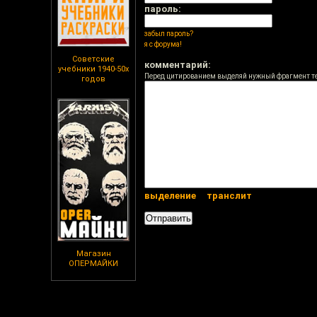
пароль:
забыл пароль?
я с форума!
Советские
комментарий:
учебники 1940-50х
Перед цитированием выделяй нужный фрагмент т
годов
выделение
транслит
Магазин
ОПЕРМАЙКИ