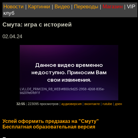
Новости
|
Картинки
|
Видео
|
Переводы
|
Магазин
|
VIP
клуб
Смута: игра с историей
02.04.24
32:55
|
223095 просмотров
|
аудиоверсия
|
вконтакте
|
rutube
|
дзен
Успей оформить предзаказ на "Смуту"
Бесплатная образовательная версия