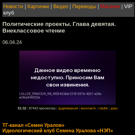
Новости
|
Картинки
|
Видео
|
Переводы
|
Магазин
|
VIP
клуб
Политические проекты. Глава девятая.
Внеклассовое чтение
06.04.24
51:32
|
87443 просмотра
|
аудиоверсия
|
вконтакте
|
rutube
|
дзен
ТГ-канал «Семен Уралов»
Идеологический клуб Семена Уралова «НЭП»