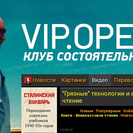
Картинки
Видео
Перев
Новости
"Грязные" технологии и
чтение
Новые
|
Популярные
|
Gobl
Книги
-
Внеклассовое чтение
|
Новос
13.04.24