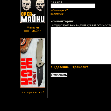
пароль:
забыл пароль?
я с форума!
комментарий:
Перед цитированием выделяй нужный фрагмент т
Магазин
ОПЕРМАЙКИ
выделение
транслит
Империя ножей