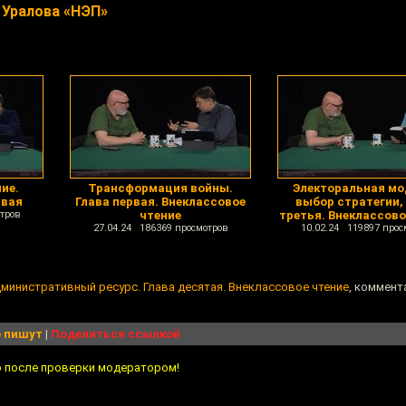
 Уралова «НЭП»
ие.
Трансформация войны.
Электоральная мо
рвая
Глава первая. Внеклассовое
выбор стратегии,
тров
чтение
третья. Внеклассово
27.04.24 186369 просмотров
10.02.24 119897 прос
дминистративный ресурс. Глава десятая. Внеклассовое чтение
, коммент
 пишут
|
Поделиться ссылкой
о после проверки модератором!