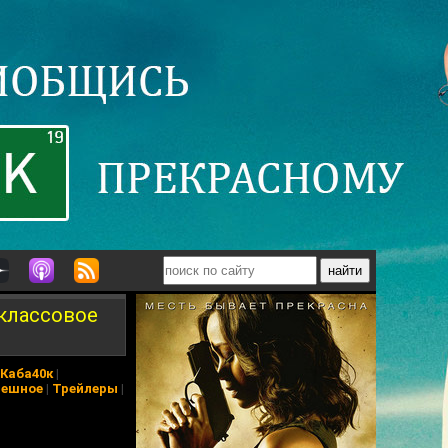
еклассовое
Каба40к
|
ешное
|
Трейлеры
|