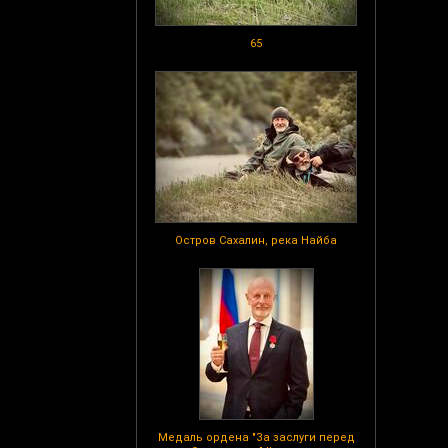
65
Остров Сахалин, река Найба
Медаль ордена "За заслуги перед