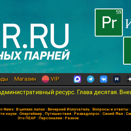
оды
Магазин
VIP
 административный ресурс. Глава десятая. Вн
in News
|
В цепких лапах
|
Вечерний Излучатель
|
Вопросы и ответы
|
ти науки
|
Опергеймер
|
Путешествия
|
Разведопрос
|
Синий Фил
|
См
Это ПЕАР
|
Персоналии
|
Разное