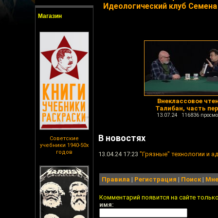
Идеологический клуб Семена
Магазин
Внеклассовое чтен
Талибан, часть пе
13.07.24 116836 просмо
В новостях
Советские
учебники 1940-50х
годов
13.04.24 17:23
"Грязные" технологии и а
Правила
|
Регистрация
|
Поиск
|
Мне
Комментарий появится на сайте тольк
имя: