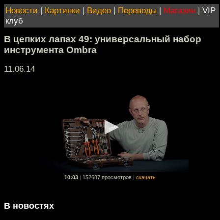
Новости
|
Картинки
|
Видео
|
Переводы
|
Магазин
|
VIP
клуб
В цепких лапах 49: универсальный набор
инструмента Ombra
11.06.14
10:03
|
152687 просмотров
|
скачать
В новостях