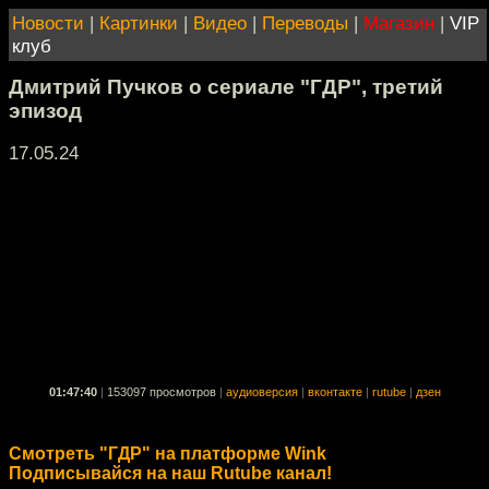
Новости
|
Картинки
|
Видео
|
Переводы
|
Магазин
|
VIP
клуб
Дмитрий Пучков о сериале "ГДР", третий
эпизод
17.05.24
01:47:40
|
153097 просмотров
|
аудиоверсия
|
вконтакте
|
rutube
|
дзен
Смотреть "ГДР" на платформе Wink
Подписывайся на наш Rutube канал!