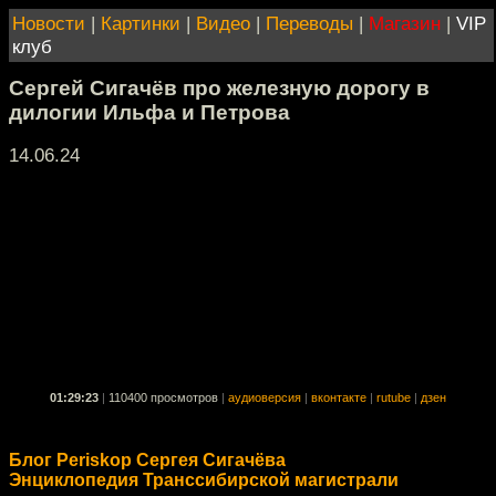
Новости
|
Картинки
|
Видео
|
Переводы
|
Магазин
|
VIP
клуб
Сергей Сигачёв про железную дорогу в
дилогии Ильфа и Петрова
14.06.24
01:29:23
|
110400 просмотров
|
аудиоверсия
|
вконтакте
|
rutube
|
дзен
Блог Periskop Сергея Сигачёва
Энциклопедия Транссибирской магистрали