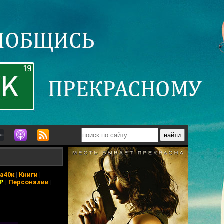
а40к
|
Книги
|
АР
|
Персоналии
|