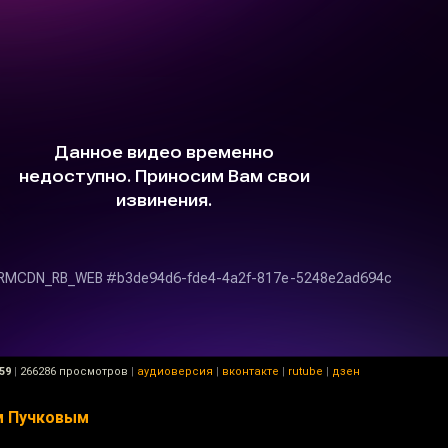
59
|
266286 просмотров
|
аудиоверсия
|
вконтакте
|
rutube
|
дзен
ем Пучковым