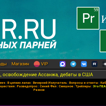
оды
Магазин
VIP
ь, освобождение Ассанжа, дебаты в США
News
|
В цепких лапах
|
Вечерний Излучатель
|
Вопросы и ответы
|
Каб
ешествия
|
Разведопрос
|
Синий Фил
|
Смешное
|
Трейлеры
|
Это ПЕ
Разное