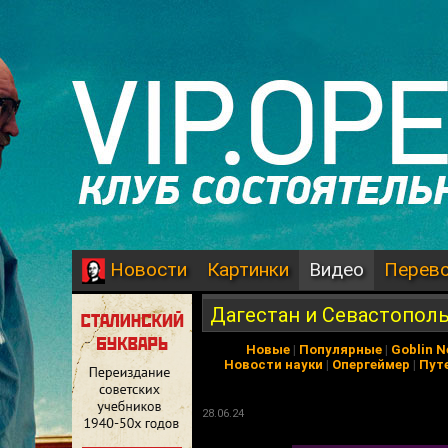
Картинки
Видео
Перев
Новости
Дагестан и Севастопол
Новые
|
Популярные
|
Goblin 
Новости науки
|
Опергеймер
|
Пут
28.06.24