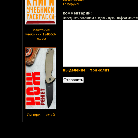
я с форума!
комментарий:
Перед цитированием выделяй нужный фрагмент т
Советские
учебники 1940-50х
годов
выделение
транслит
Империя ножей