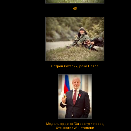
65
Остров Сахалин, река Найба
Медаль ордена "За заслуги перед
Отечеством" II степени