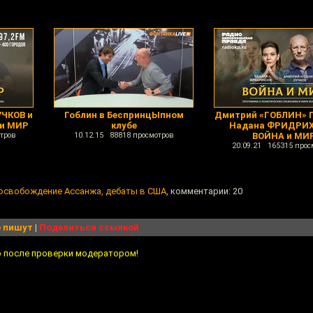
ЧКОВ и
Гоблин в БеспринцЫпном
Дмитрий «ГОБЛИН» 
 и МИР
клубе
Надана ФРИДРИХ
тров
10.12.15 88818 просмотров
ВОЙНА и МИ
20.09.21 165315 прос
 освобождение Ассанжа, дебаты в США
, комментарии: 20
 пишут
|
Поделиться ссылкой
о после проверки модератором!