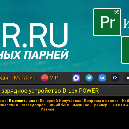
оды
Магазин
VIP
ко-зарядное устройство D-Lex POWER
News
|
В цепких лапах
|
Вечерний Излучатель
|
Вопросы и ответы
|
Каб
ешествия
|
Разведопрос
|
Синий Фил
|
Смешное
|
Трейлеры
|
Это ПЕ
Разное