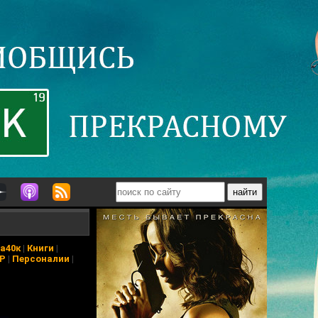
а40к
|
Книги
|
АР
|
Персоналии
|