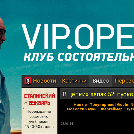
Картинки
Видео
Перев
Новости
В цепких лапах 52: пус
Новые
|
Популярные
|
Goblin 
Новости науки
|
Опергеймер
|
Пут
28.06.14