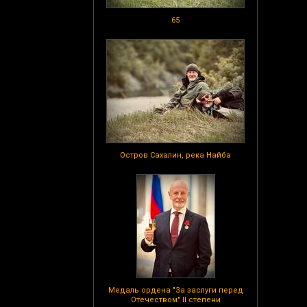
65
Остров Сахалин, река Найба
Медаль ордена "За заслуги перед
Отечеством" II степени