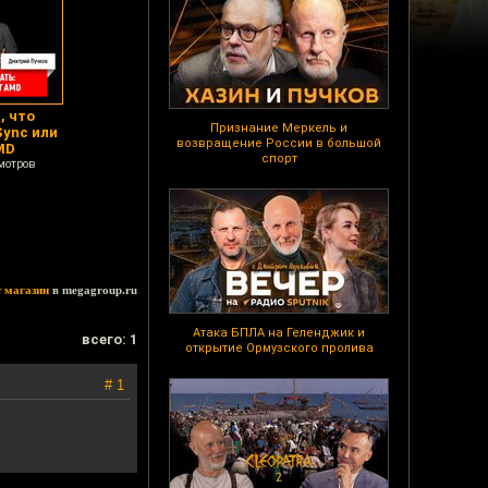
, что
Признание Меркель и
Sync или
возвращение России в большой
MD
спорт
мотров
т магазин
в megagroup.ru
Атака БПЛА на Геленджик и
всего: 1
открытие Ормузского пролива
# 1