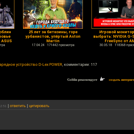
Гоблин
25 лет за биткоины, горе
Игровой монитор
ровье
урбанистов, упёртый Aston
выбрать: NVIDIA G-
а ASUS
Martin
FreeSync от A
тра
17.04.24 171442 просмотра
30.05.18 118368 прос
-зарядное устройство D-Lex POWER
, комментарии: 117
Goblin рекомендует
создать интерне
|
ответить
|
цитировать
22:51