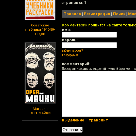
cтраницы: 1
Правила
|
Регистрация
|
Поиск
|
Мне
Комментарий появится на сайте тольк
Советские
имя:
учебники 1940-50х
годов
пароль:
забыл пароль?
я с форума!
комментарий:
Перед цитированием выделяй нужный фрагмент т
Магазин
ОПЕРМАЙКИ
выделение
транслит