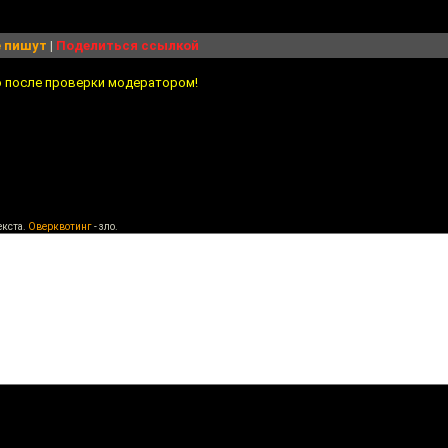
 пишут
|
Поделиться ссылкой
о после проверки модератором!
екста.
Оверквотинг
- зло.