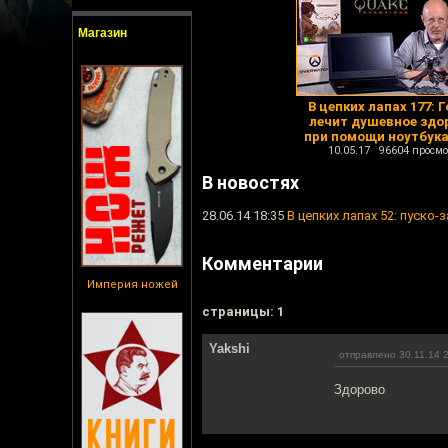
Магазин
В цепких лапах 177: 
лечит душевное здо
при помощи ноутбук
10.05.17 96604 просмо
В новостях
28.06.14 18:35
В цепких лапах 52: пуско
Комментарии
Империя ножей
cтраницы: 1
Yakshi
отправлено 30.11.14 
Здорово