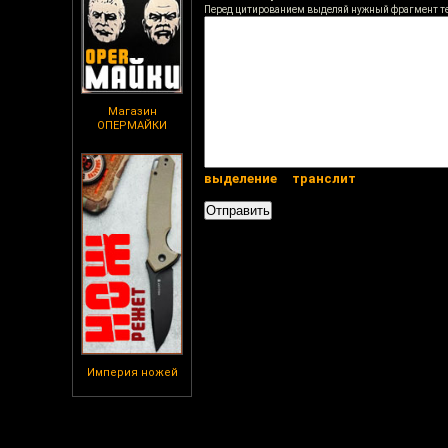
Перед цитированием выделяй нужный фрагмент т
Магазин
ОПЕРМАЙКИ
выделение
транслит
Империя ножей