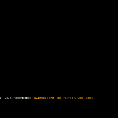
6
|
125767 просмотров
|
аудиоверсия
|
вконтакте
|
rutube
|
дзен