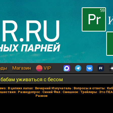
оды
Магазин
VIP
 бабам уживаться с бесом
News
|
В цепких лапах
|
Вечерний Излучатель
|
Вопросы и ответы
|
Каб
ешествия
|
Разведопрос
|
Синий Фил
|
Смешное
|
Трейлеры
|
Это ПЕ
Разное