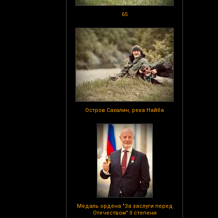
65
Остров Сахалин, река Найба
Медаль ордена "За заслуги перед
Отечеством" II степени