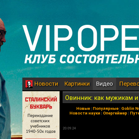
Картинки
Видео
Перев
Новости
Овинник: как мужикам и
Новые
|
Популярные
|
Goblin 
Новости науки
|
Опергеймер
|
Пут
20.09.24