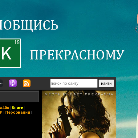
а40к
|
Книги
|
АР
|
Персоналии
|