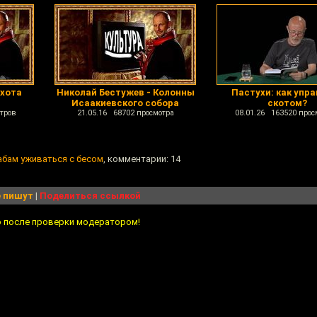
Охота
Николай Бестужев - Колонны
Пастухи: как упр
Исаакиевского собора
скотом?
тров
21.05.16 68702 просмотра
08.01.26 163520 прос
абам уживаться с бесом
, комментарии: 14
 пишут
|
Поделиться ссылкой
о после проверки модератором!