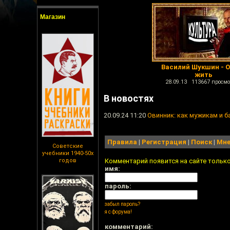
Магазин
Василий Шукшин - 
жить
28.09.13 113667 просмо
В новостях
20.09.24 11:20
Овинник: как мужикам и б
Правила
|
Регистрация
|
Поиск
|
Мне
Советские
учебники 1940-50х
годов
Комментарий появится на сайте тольк
имя:
пароль:
забыл пароль?
я с форума!
комментарий: