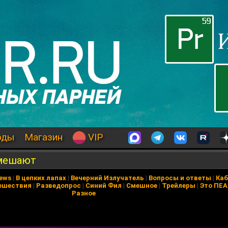
оды
Магазин
VIP
 мешают
News
|
В цепких лапах
|
Вечерний Излучатель
|
Вопросы и ответы
|
Каб
ешествия
|
Разведопрос
|
Синий Фил
|
Смешное
|
Трейлеры
|
Это ПЕ
Разное