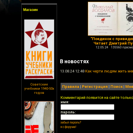
Магазин
"Поединок с привиде
Читает Дмитрий Пу
12.05.24 135560 просмо
В новостях
13.08.24 12:48
Как черти людям жить м
Советские
Правила
|
Регистрация
|
Поиск
|
Мне
учебники 1940-50х
годов
Комментарий появится на сайте тольк
имя:
пароль:
забыл пароль?
я с форума!