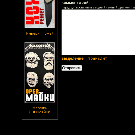
комментарий:
Перед цитированием выделяй нужный фрагмент т
Империя ножей
выделение
транслит
Магазин
ОПЕРМАЙКИ