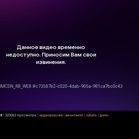
38
|
323062 просмотра
|
аудиоверсия
|
вконтакте
|
rutube
|
дзен