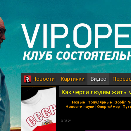
Картинки
Видео
Перев
Новости
Как черти людям жить
Новые
|
Популярные
|
Goblin 
Новости науки
|
Опергеймер
|
Пут
13.08.24