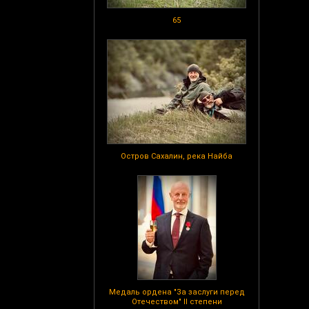
65
Остров Сахалин, река Найба
Медаль ордена "За заслуги перед
Отечеством" II степени