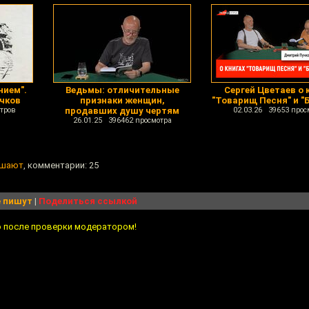
нием".
Ведьмы: отличительные
Сергей Цветаев о 
чков
признаки женщин,
"Товарищ Песня" и "
тров
продавших душу чертям
02.03.26 39653 прос
26.01.25 396462 просмотра
ешают
, комментарии: 25
 пишут
|
Поделиться ссылкой
о после проверки модератором!