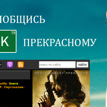
а40к
|
Книги
|
АР
|
Персоналии
|