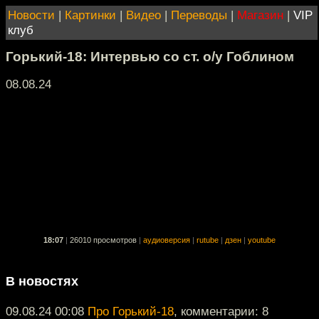
Новости
|
Картинки
|
Видео
|
Переводы
|
Магазин
|
VIP
клуб
Горький-18: Интервью со ст. о/у Гоблином
08.08.24
18:07
|
26010 просмотров
|
аудиоверсия
|
rutube
|
дзен
|
youtube
В новостях
09.08.24 00:08
Про Горький-18
, комментарии: 8